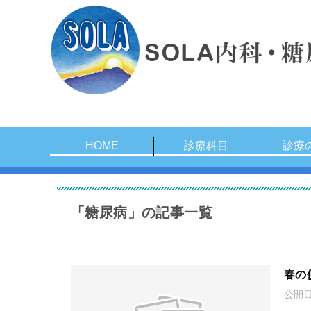
HOME
診療科目
診療
「糖尿病」の記事一覧
春の
公開