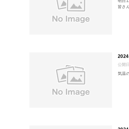
明日1
皆さ
202
公開
気温