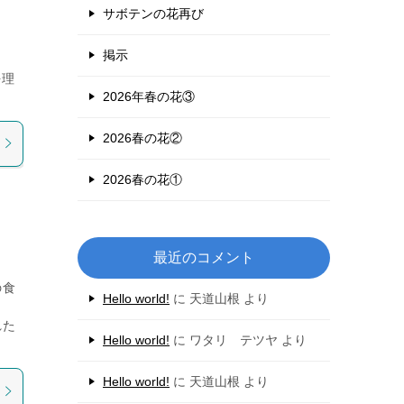
サボテンの花再び
掲示
を理
2026年春の花③
2026春の花②
2026春の花①
最近のコメント
の食
Hello world!
に
天道山根
より
ま
れた
Hello world!
に
ワタリ テツヤ
より
Hello world!
に
天道山根
より