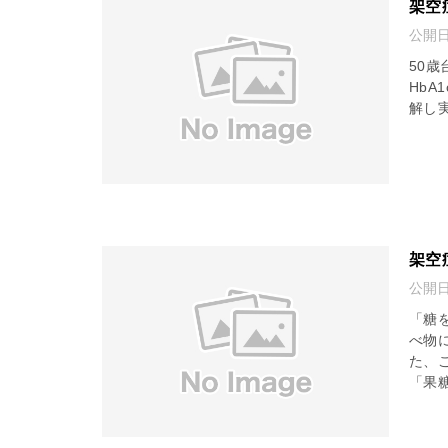
架空
公開
50歳
HbA
解し実
架空
公開
「糖
べ物
た、
「果糖