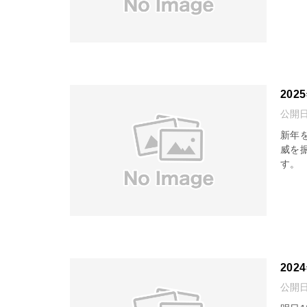
20
公開
新年
威を
す。
202
公開