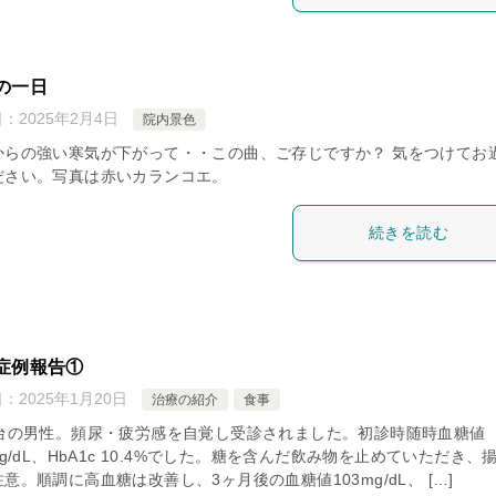
の一日
日：
2025年2月4日
院内景色
からの強い寒気が下がって・・この曲、ご存じですか？ 気をつけてお
ださい。写真は赤いカランコエ。
続きを読む
症例報告①
日：
2025年1月20日
治療の紹介
食事
歳台の男性。頻尿・疲労感を自覚し受診されました。初診時随時血糖値
mg/dL、HbA1c 10.4%でした。糖を含んだ飲み物を止めていただき、
意。順調に高血糖は改善し、3ヶ月後の血糖値103mg/dL、 […]