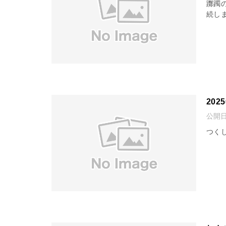
躑躅
続し
20
公開
つくし