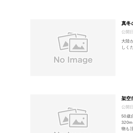
真冬
公開
大陸
しく
架空
公開
50
320
物も注