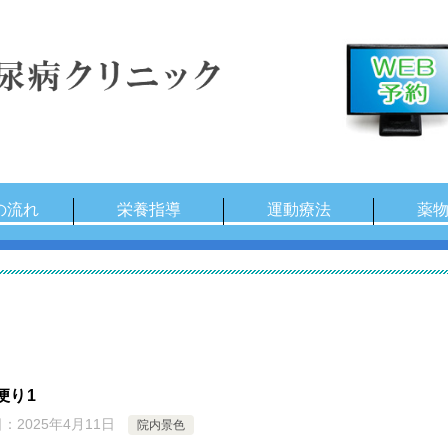
の流れ
栄養指導
運動療法
薬
便り1
日：
2025年4月11日
院内景色