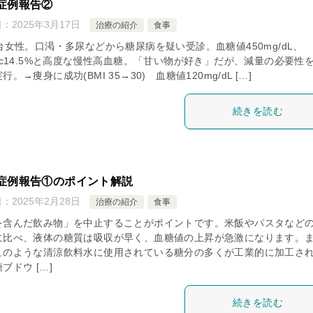
症例報告②
日：
2025年3月17日
治療の紹介
食事
台女性。口渇・多尿などから糖尿病を疑い受診。血糖値450mg/dL、
1c14.5%と高度な慢性高血糖。「甘い物が好き」だが、減量の必要性
行。→痩身に成功(BMI 35→30) 血糖値120mg/dL […]
続きを読む
症例報告①のポイント解説
日：
2025年2月28日
治療の紹介
食事
を含んだ飲み物」を中止することがポイントです。米飯やパスタなど
に比べ、液体の糖質は吸収が早く、血糖値の上昇が急激になります。
このような清涼飲料水に使用されている糖分の多くが工業的に加工さ
ブドウ […]
続きを読む