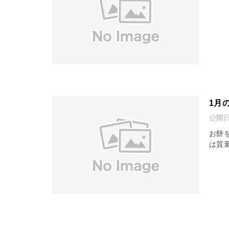
1月
公開
お餅
は質