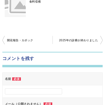
食料収穫
開花報告・カポック
2025年の診療が終わりました
投
稿
ナ
コメントを残す
ビ
ゲ
名前
必須
ー
シ
ョ
ン
メール（公開されません）
必須